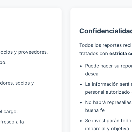
Confidencialida
Todos los reportes reci
socios y proveedores.
tratados con
estricta c
po.
Puede hacer su repor
desea
adores, socios y
La información será
personal autorizado 
.
No habrá represalias
buena fe
l cargo.
Se investigarán todo
fresco a la
imparcial y objetiva