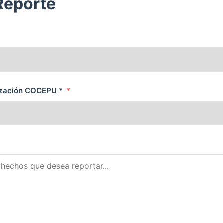
Reporte
nización COCEPU *
*