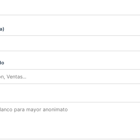
a)
do