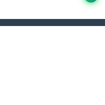
n
Contacto
Carretera Federico Basadre km.
58.500, Campo Verde - Ucayali,
Campoverde, Perú
968 163 549
secretaria@cocepu.com.pe
https://cocepu.com.pe
Síguenos: